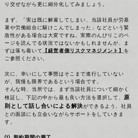
り交ぜながら
更に細分化してみましょう。
まず、「実は既に解雇してしまい、当該社員が労基
署や労働組合に駆けこんでしまった」などという緊
急性がある場合は
大変ですね。実際のんびりこのペ
ージを読んでる状況ではないかもしれませんが、ま
ずは落ち着いて
【経営者側リスクマネジメント】
を
ご参照ください。
次に、幸いにして事態はそこまで進行していない
が、我慢も限界であるという場合です。
そんな時、当所では、まず当該社員について細かく
原
検証し、下記の中から最も良い方法を選択して、
則として話し合いによる解決
ができるよう、社員
との面談にも立会いながらサポートをしていきま
す。
⑴
契約期間の満了