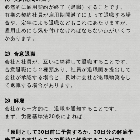
必然的に雇用契約が終了（退職）することです。
有期の契約社員が雇用期間満了によって退職する場
合や、定年による退職などもこれにあたりますが、
雇用止めにも気を付けなければならない点がいくつ
かあります。
⑵
合意退職
会社と社員が、互いに納得して退職することです。
合意退職にも２種類あり、社員が退職願を提出して
会社が承認する場合と、反対に会社が退職勧奨をし
て退職する場合があります。
⑶
解雇
会社から一方的に、退職を通知することです。
まず、
労働基準法
20
条によれば、
『
原則として
30
日前に予告するか、
30
日分の解雇予
告手当を支払うことで即時に解雇することができ