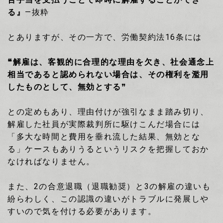
る』
―抜粋
とありますが、その一方で、
労働契約法
16
条には
❝解雇は、客観的に合理的な理由を欠き、社会通念上
相当であると認められない場合は、その権利を濫用
したものとして、無効とする
❞
との定めもあり、理由付けが強引なまま踏み切り、
解雇した社員が実際裁判所に駆けこんだ場合には
「多大な時間と費用を垂れ流した結果、無効とな
る」ケースもありうるというリスクを把握しておか
なければなりません。
また、
2
の合意退職（退職勧奨）と
3
の解雇の違いも
紛らわしく、この認識の違いがトラブルに発展しや
すいので気を付ける必要があります。