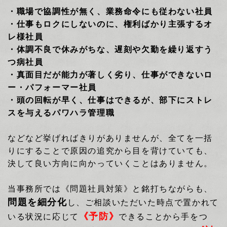
・職場で協調性が無く、業務命令にも従わない社員
・仕事もロクにしないのに、権利ばかり主張するオ
レ様社員
・体調不良で休みがちな、遅刻や欠勤を繰り返すう
つ病社員
・真面目だが能力が著しく劣り、仕事ができないロ
ー・パフォーマー社員
・頭の回転が早く、仕事はできるが、部下にストレ
スを与えるパワハラ管理職
などなど挙げればきりがありませんが、全てを一括
りにすることで原因の追究から目を背けていても、
決して良い方向に向かっていくことはありません。
当事務所では《問題社員対策》と銘打ちながらも、
問題を細分化
し、
ご相談いただいた時点で置かれて
《予防》
いる状況に応じて
できることから手をつ