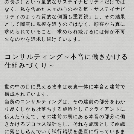
の長さ）という量的なサステイナビリティだけでは
なく、私を含めた人々の心のやる気・サステイナビ
リティのような質的な側面も重要視」し、その結果
として闇雲に規模を追うのではなく、顧客から真に
求められていること、求められ続けるには何が不可
欠なのかを追求し続けています。
コンサルティング～本音に働きかける
仕組みづくり～
世の中の目に見える物事は表裏一体に本音と建前で
構成されています。
当所のコンサルティングは、その建前の部分をわか
り易くしかも肚落ちする施策としてクライアントに
伝えたうえで、その建前の裏にある本音の部分に働
きかけるプロセス設計をし、それを施策として組織
に落とし込んでいく試行錯誤を愚直に行っていきま