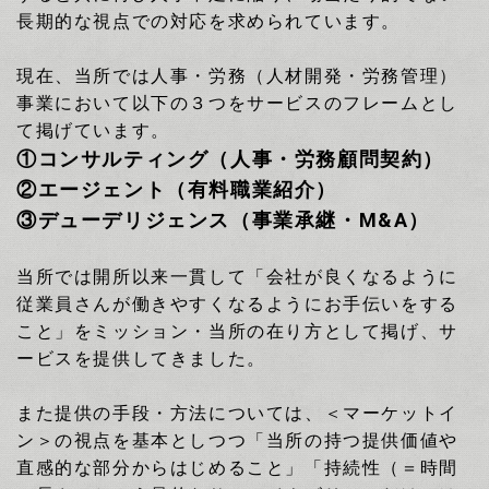
長期的な視点での対応を求められています。
現在、当所では人事・労務（人材開発・労務管理）
事業において以下の３つをサービスのフレームとし
て
掲げています。
①コンサルティング（人事・労務顧問契約）
②エージェント（有料職業紹介）
③デューデリジェンス（事業承継・M&A）
当所では開所以来一貫して「会社が良くなるように
従業員さんが働きやすくなるようにお手伝いをする
こと」をミッション・
当所の在り方として
掲げ、サ
ービスを提供してきました。
また提供の手段・方法については、
＜マーケットイ
ン＞の視点を基本としつつ「
当所の持つ提供価値や
直感的な部分からはじめること」「持続性（＝時間